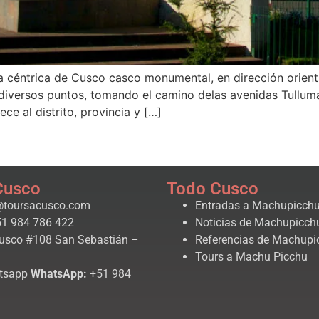
 céntrica de Cusco casco monumental, en dirección orient
diversos puntos, tomando el camino delas avenidas Tullumay
e al distrito, provincia y […]
Cusco
Todo Cusco
@toursacusco.com
Entradas a Machupicch
1 984 786 422
Noticias de Machupicch
usco #108 San Sebastián –
Referencias de Machupi
Tours a Machu Picchu
WhatsApp:
+51 984