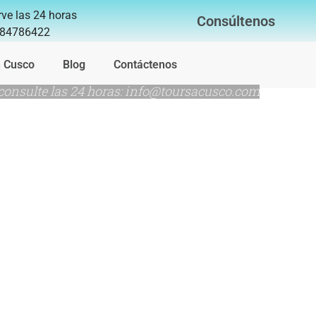
ve las 24 horas
Consúltenos
84786422
n Cusco
Blog
Contáctenos
consulte las 24 horas: info@toursacusco.com