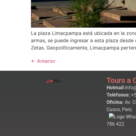
La plaza Limacpampa está ubicada en la zona
armas, se puede ingresar a esta plaza desde 
Zetas. Geopolíticamente, Limacpampa pertenec
←
Anterior
Tours a 
Hotmail
:info
Teléfonos:
+5
Oficina:
Av. C
Cusco, Perú
786 422