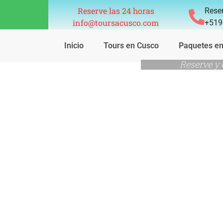
Reserve las 24 horas
Reser
info@toursacusco.com
+519
Inicio
Tours en Cusco
Paquetes e
Reserve y 