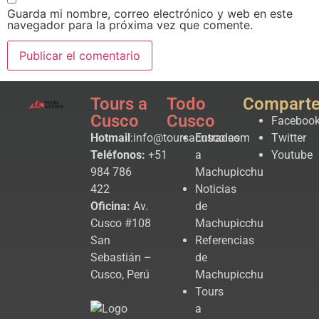
Guarda mi nombre, correo electrónico y web en este
navegador para la próxima vez que comente.
Tours a
Todo
Compart
Cusco
Cusco
Faceboo
Hotmail
:info@toursacusco.com
Entradas
Twitter
Teléfonos:
+51
a
Youtube
984 786
Machupicchu
422
Noticias
Oficina:
Av.
de
Cusco #108
Machupicchu
San
Referencias
Sebastián –
de
Cusco, Perú
Machupicchu
Tours
a