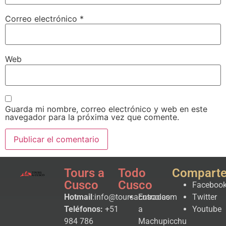
Correo electrónico
*
Web
Guarda mi nombre, correo electrónico y web en este
navegador para la próxima vez que comente.
Tours a
Todo
Compart
Cusco
Cusco
Faceboo
Hotmail
:info@toursacusco.com
Entradas
Twitter
Teléfonos:
+51
a
Youtube
984 786
Machupicchu