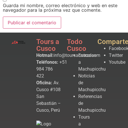
Guarda mi nombre, correo electrónico y web en este
navegador para la próxima vez que comente.
Tours a
Todo
Compart
Cusco
Cusco
Faceboo
Hotmail
:info@toursacusco.com
Entradas
Twitter
Teléfonos:
+51
a
Youtube
984 786
Machupicchu
422
Noticias
Oficina:
Av.
de
Cusco #108
Machupicchu
San
Referencias
Sebastián –
de
Cusco, Perú
Machupicchu
Tours
a