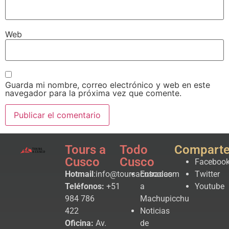
Web
Guarda mi nombre, correo electrónico y web en este
navegador para la próxima vez que comente.
Tours a
Todo
Compart
Cusco
Cusco
Faceboo
Hotmail
:info@toursacusco.com
Entradas
Twitter
Teléfonos:
+51
a
Youtube
984 786
Machupicchu
422
Noticias
Oficina:
Av.
de