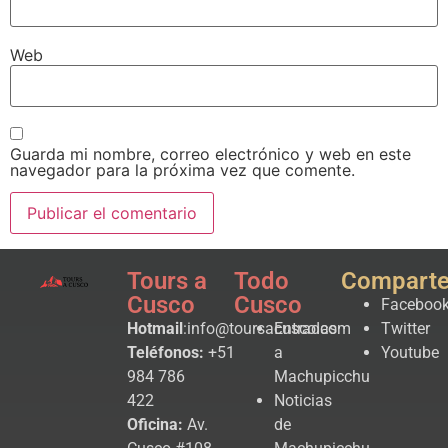
Web
Guarda mi nombre, correo electrónico y web en este
navegador para la próxima vez que comente.
Tours a
Todo
Compart
Cusco
Cusco
Faceboo
Hotmail
:info@toursacusco.com
Entradas
Twitter
Teléfonos:
+51
a
Youtube
984 786
Machupicchu
422
Noticias
Oficina:
Av.
de