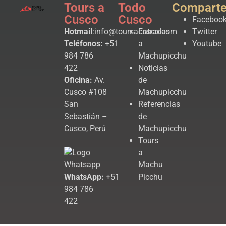
Tours a
Todo
Compart
Cusco
Cusco
Faceboo
Hotmail
:info@toursacusco.com
Entradas
Twitter
Teléfonos:
+51
a
Youtube
984 786
Machupicchu
422
Noticias
Oficina:
Av.
de
Cusco #108
Machupicchu
San
Referencias
Sebastián –
de
Cusco, Perú
Machupicchu
Tours
a
Machu
WhatsApp:
+51
Picchu
984 786
422