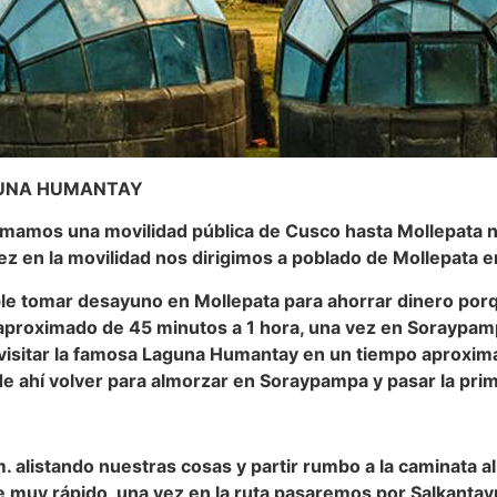
AGUNA HUMANTAY
tomamos una movilidad pública de Cusco hasta Mollepata
ez en la movilidad nos dirigimos a poblado de Mollepata 
le tomar desayuno en Mollepata para ahorrar dinero porq
aproximado de 45 minutos a 1 hora, una vez en Soraypa
 visitar la famosa Laguna Humantay en un tiempo aproximad
a de ahí volver para almorzar en Soraypampa y pasar la p
 alistando nuestras cosas y partir rumbo a la caminata al
rse muy rápido, una vez en la ruta pasaremos por Salka