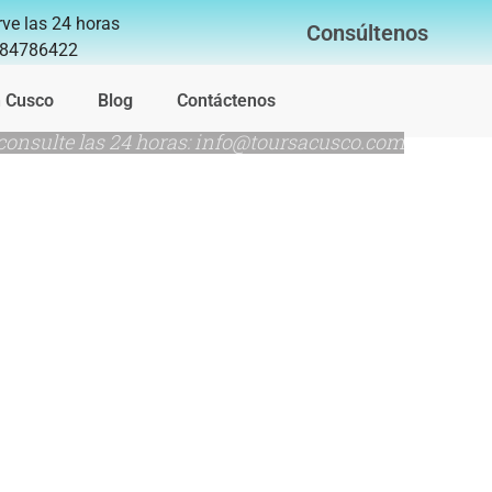
ve las 24 horas
Consúltenos
84786422
n Cusco
Blog
Contáctenos
consulte las 24 horas: info@toursacusco.com