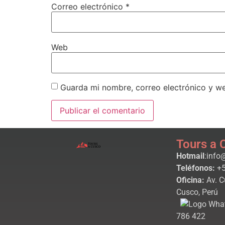
Correo electrónico
*
Web
Guarda mi nombre, correo electrónico y w
Tours a 
Hotmail
:info
Teléfonos:
+5
Oficina:
Av. C
Cusco, Perú
786 422