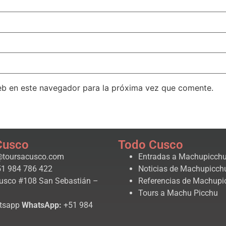
eb en este navegador para la próxima vez que comente.
Cusco
Todo Cusco
@toursacusco.com
Entradas a Machupicch
1 984 786 422
Noticias de Machupicch
usco #108 San Sebastián –
Referencias de Machupi
Tours a Machu Picchu
WhatsApp:
+51 984