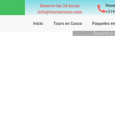
Reserve las 24 horas
Reser
info@toursacusco.com
+519
Inicio
Tours en Cusco
Paquetes e
Reserve y 