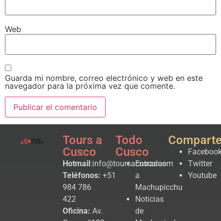
Web
Guarda mi nombre, correo electrónico y web en este
navegador para la próxima vez que comente.
Tours a
Todo
Compart
Cusco
Cusco
Faceboo
Hotmail
:info@toursacusco.com
Entradas
Twitter
Teléfonos:
+51
a
Youtube
984 786
Machupicchu
422
Noticias
Oficina:
Av.
de