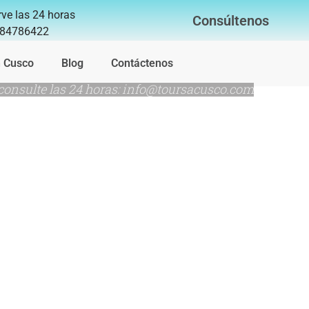
ve las 24 horas
Consúltenos
84786422
n Cusco
Blog
Contáctenos
consulte las 24 horas: info@toursacusco.com