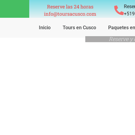
Reserve las 24 horas
Reser
info@toursacusco.com
+519
Inicio
Tours en Cusco
Paquetes e
Reserve y 