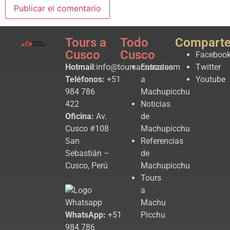
Tours a
Todo
Compart
Cusco
Cusco
Faceboo
Hotmail
:info@toursacusco.com
Entradas
Twitter
Teléfonos:
+51
a
Youtube
984 786
Machupicchu
422
Noticias
Oficina:
Av.
de
Cusco #108
Machupicchu
San
Referencias
Sebastián –
de
Cusco, Perú
Machupicchu
Tours
a
Machu
WhatsApp:
+51
Picchu
984 786