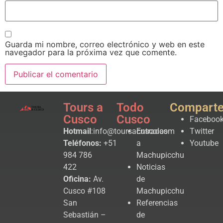
Guarda mi nombre, correo electrónico y web en este
navegador para la próxima vez que comente.
Tours a
Todo
Compart
Cusco
Cusco
Faceboo
Hotmail
:info@toursacusco.com
Entradas
Twitter
Teléfonos:
+51
a
Youtube
984 786
Machupicchu
422
Noticias
Oficina:
Av.
de
Cusco #108
Machupicchu
San
Referencias
Sebastián –
de