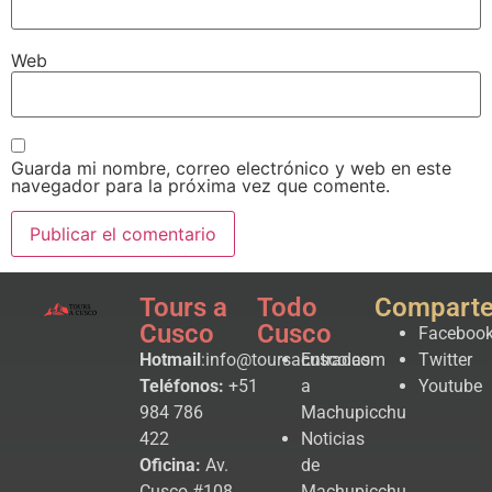
Web
Guarda mi nombre, correo electrónico y web en este
navegador para la próxima vez que comente.
Tours a
Todo
Compart
Cusco
Cusco
Faceboo
Hotmail
:info@toursacusco.com
Entradas
Twitter
Teléfonos:
+51
a
Youtube
984 786
Machupicchu
422
Noticias
Oficina:
Av.
de
Cusco #108
Machupicchu